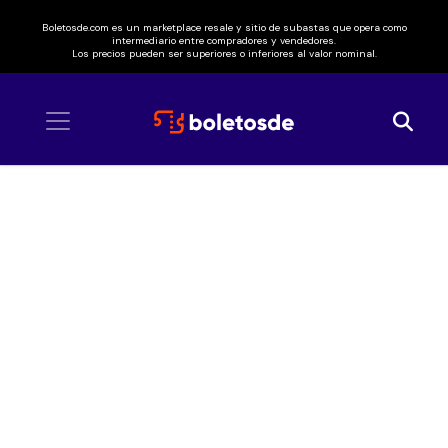
Boletosde.com es un marketplace resale y sitio de subastas que opera como
intermediario entre compradores y vendedores.
Los precios pueden ser superiores o inferiores al valor nominal.
Inicio
/ Chiquis Rivera