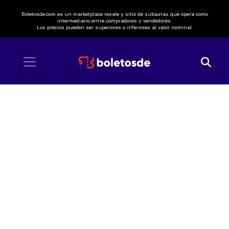
Boletosde.com es un marketplace resale y sitio de subastas que opera como
intermediario entre compradores y vendedores.
Los precios pueden ser superiores o inferiores al valor nominal.
Inicio
/ Chencho Corleone