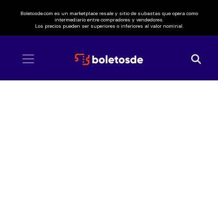
Boletosde.com es un marketplace resale y sitio de subastas que opera como
intermediario entre compradores y vendedores.
Los precios pueden ser superiores o inferiores al valor nominal.
Inicio
/ Chelo