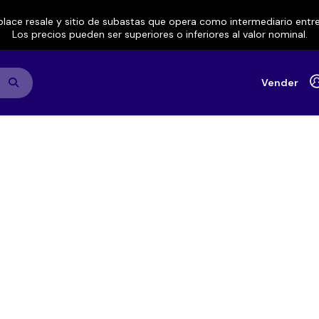
lace resale y sitio de subastas que opera como intermediario ent
Los precios pueden ser superiores o inferiores al valor nominal.
Vender