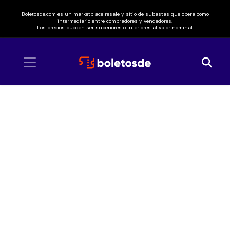
Boletosde.com es un marketplace resale y sitio de subastas que opera como
intermediario entre compradores y vendedores.
Los precios pueden ser superiores o inferiores al valor nominal.
Inicio
/ Charles Ans y Neto Peña