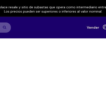
lace resale y sitio de subastas que opera como intermediario ent
Los precios pueden ser superiores o inferiores al valor nominal.
Vender