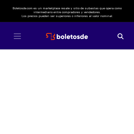
Boletosde.com es un marketplace resale y sitio de subastas que opera como
intermediario entre compradores y vendedores.
Los precios pueden ser superiores o inferiores al valor nominal.
Inicio
/ Caminante Fest