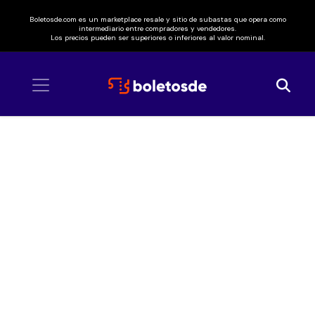
Boletosde.com es un marketplace resale y sitio de subastas que opera como
intermediario entre compradores y vendedores.
Los precios pueden ser superiores o inferiores al valor nominal.
Inicio
/ Caifanes