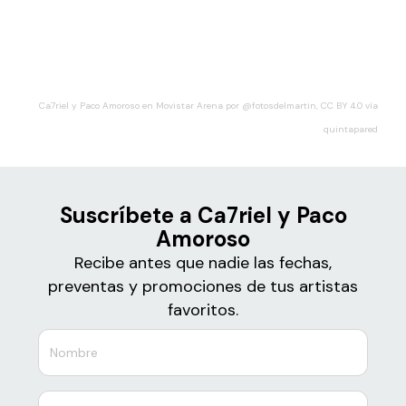
Boletos
Ca7riel y Paco Amoroso
Ca7riel y Paco Amoroso en Movistar Arena por @fotosdelmartin, CC BY 4.0 vía
quintapared
Suscríbete a Ca7riel y Paco
Amoroso
Recibe antes que nadie las fechas,
preventas y promociones de tus artistas
favoritos.