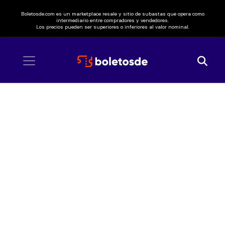
Boletosde.com es un marketplace resale y sitio de subastas que opera como
intermediario entre compradores y vendedores.
Los precios pueden ser superiores o inferiores al valor nominal.
Inicio
/ Ca7riel y Paco Amoroso