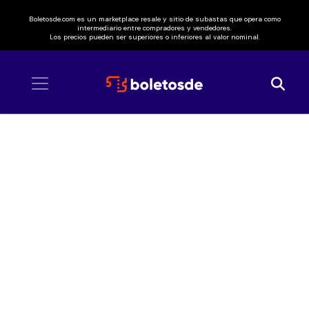
Boletosde.com es un marketplace resale y sitio de subastas que opera como
intermediario entre compradores y vendedores.
Los precios pueden ser superiores o inferiores al valor nominal.
Inicio
/ Buzzcocks