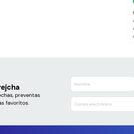
rejcha
echas, preventas
s favoritos.