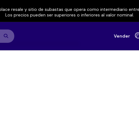
lace resale y sitio de subastas que opera como intermediario ent
Los precios pueden ser superiores o inferiores al valor nominal.
Vender