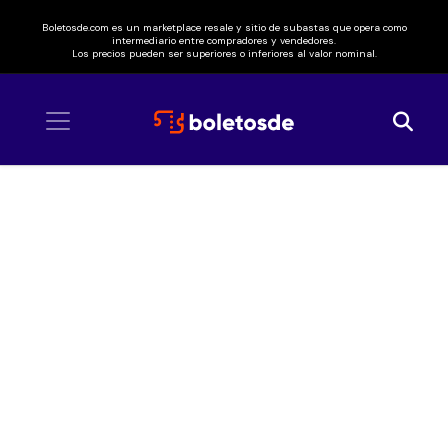
Boletosde.com es un marketplace resale y sitio de subastas que opera como
intermediario entre compradores y vendedores.
Los precios pueden ser superiores o inferiores al valor nominal.
Inicio
/ Bobby Pulido