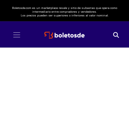
Boletosde.com es un marketplace resale y sitio de subastas que opera como
intermediario entre compradores y vendedores.
Los precios pueden ser superiores o inferiores al valor nominal.
Inicio
/ Black Veil Brides