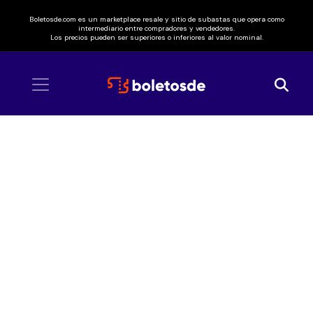
Boletosde.com es un marketplace resale y sitio de subastas que opera como
intermediario entre compradores y vendedores.
Los precios pueden ser superiores o inferiores al valor nominal.
Inicio
/ Billy Idol