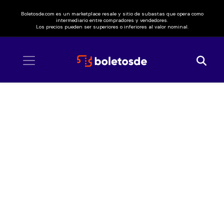
Boletosde.com es un marketplace resale y sitio de subastas que opera como
intermediario entre compradores y vendedores.
Los precios pueden ser superiores o inferiores al valor nominal.
Inicio
/ Big Thief