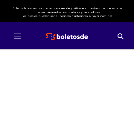
Boletosde.com es un marketplace resale y sitio de subastas que opera como
intermediario entre compradores y vendedores.
Los precios pueden ser superiores o inferiores al valor nominal.
Inicio
/ Beyoncé