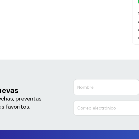
uevas
echas, preventas
s favoritos.