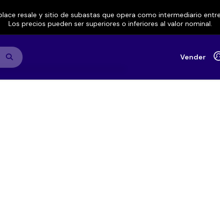
lace resale y sitio de subastas que opera como intermediario ent
Los precios pueden ser superiores o inferiores al valor nominal.
Vender