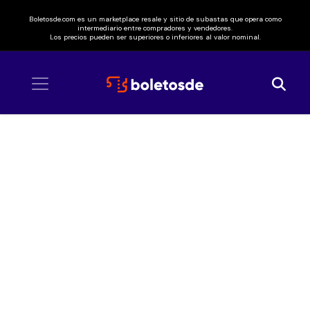
Boletosde.com es un marketplace resale y sitio de subastas que opera como
intermediario entre compradores y vendedores.
Los precios pueden ser superiores o inferiores al valor nominal.
Inicio
/ Ben Howard