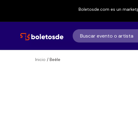
Boletosde.com es un marketp
Inicio
/ Beéle
Boletos
Beéle