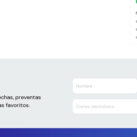
echas, preventas
s favoritos.