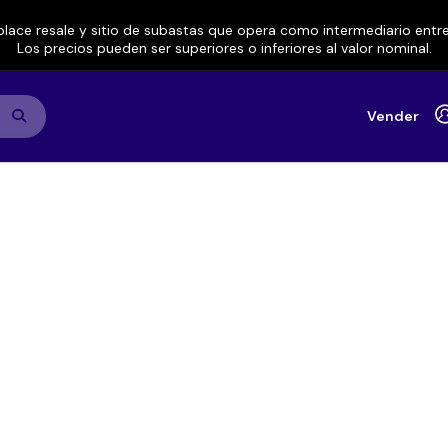
lace resale y sitio de subastas que opera como intermediario ent
Los precios pueden ser superiores o inferiores al valor nominal.
Vender