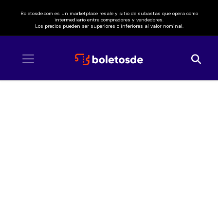
Boletosde.com es un marketplace resale y sitio de subastas que opera como
intermediario entre compradores y vendedores.
Los precios pueden ser superiores o inferiores al valor nominal.
Inicio
/ Batalla de Campeones