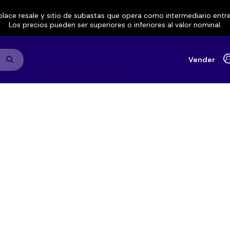
lace resale y sitio de subastas que opera como intermediario ent
Los precios pueden ser superiores o inferiores al valor nominal.
Vender