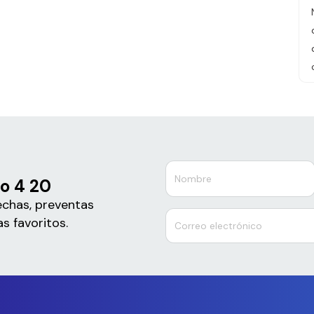
o 4 20
echas, preventas
s favoritos.