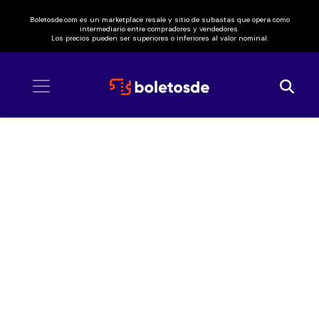
Boletosde.com es un marketplace resale y sitio de subastas que opera como
intermediario entre compradores y vendedores.
Los precios pueden ser superiores o inferiores al valor nominal.
Inicio
/ BamBam