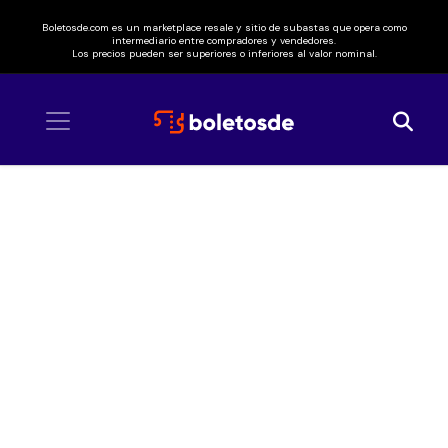
Boletosde.com es un marketplace resale y sitio de subastas que opera como
intermediario entre compradores y vendedores.
Los precios pueden ser superiores o inferiores al valor nominal.
Inicio
/ Bad Bunny