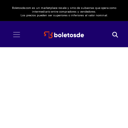
Boletosde.com es un marketplace resale y sitio de subastas que opera como
intermediario entre compradores y vendedores.
Los precios pueden ser superiores o inferiores al valor nominal.
Inicio
/ Baby No Money