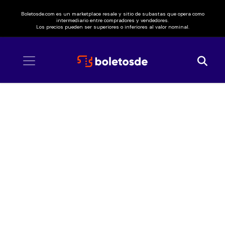
Boletosde.com es un marketplace resale y sitio de subastas que opera como
intermediario entre compradores y vendedores.
Los precios pueden ser superiores o inferiores al valor nominal.
Inicio
/ Aventura