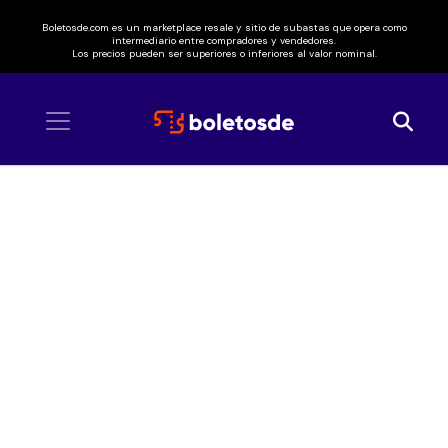
Boletosde.com es un marketplace resale y sitio de subastas que opera como
intermediario entre compradores y vendedores.
Los precios pueden ser superiores o inferiores al valor nominal.
Inicio
/ Armando Palomas