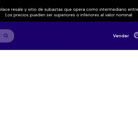
lace resale y sitio de subastas que opera como intermediario ent
Los precios pueden ser superiores o inferiores al valor nominal.
Vender