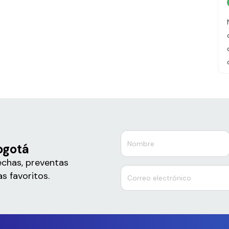
ogotá
echas, preventas
s favoritos.