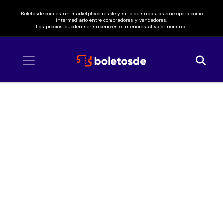
Boletosde.com es un marketplace resale y sitio de subastas que opera como
intermediario entre compradores y vendedores.
Los precios pueden ser superiores o inferiores al valor nominal.
Inicio
/ Architects