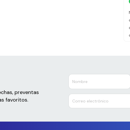
echas, preventas
s favoritos.