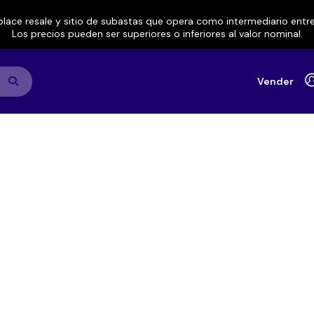
lace resale y sitio de subastas que opera como intermediario ent
Los precios pueden ser superiores o inferiores al valor nominal.
Vender