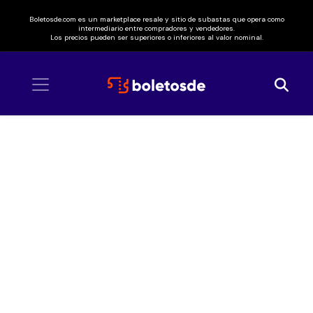
Boletosde.com es un marketplace resale y sitio de subastas que opera como
intermediario entre compradores y vendedores.
Los precios pueden ser superiores o inferiores al valor nominal.
Inicio
/ Arcángel