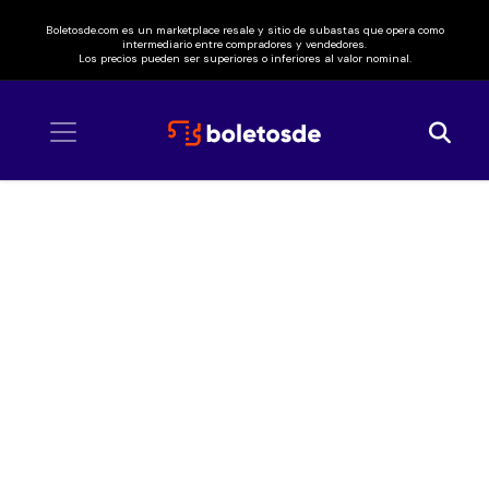
Boletosde.com es un marketplace resale y sitio de subastas que opera como
intermediario entre compradores y vendedores.
Los precios pueden ser superiores o inferiores al valor nominal.
Inicio
/ Anastasia El Musical