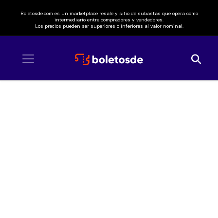
Boletosde.com es un marketplace resale y sitio de subastas que opera como
intermediario entre compradores y vendedores.
Los precios pueden ser superiores o inferiores al valor nominal.
Inicio
/ Anamanaguchi