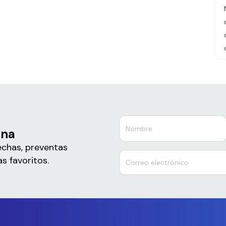
ena
echas, preventas
s favoritos.