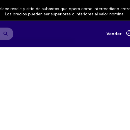
lace resale y sitio de subastas que opera como intermediario ent
Los precios pueden ser superiores o inferiores al valor nominal.
Vender