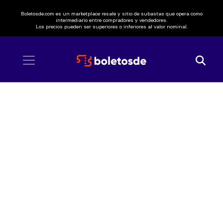
Boletosde.com es un marketplace resale y sitio de subastas que opera como
intermediario entre compradores y vendedores.
Los precios pueden ser superiores o inferiores al valor nominal.
Inicio
/ Allison