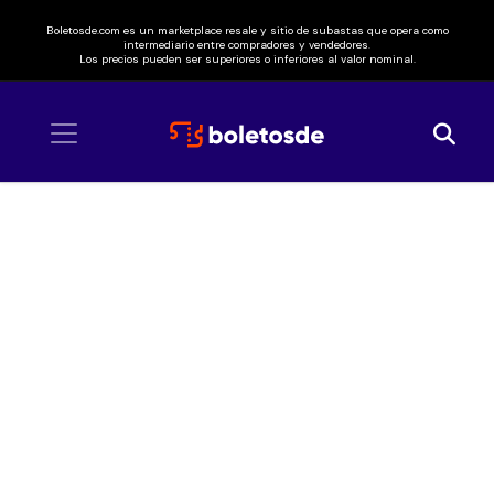
Boletosde.com es un marketplace resale y sitio de subastas que opera como
intermediario entre compradores y vendedores.
Los precios pueden ser superiores o inferiores al valor nominal.
Inicio
/ Alexander Acha