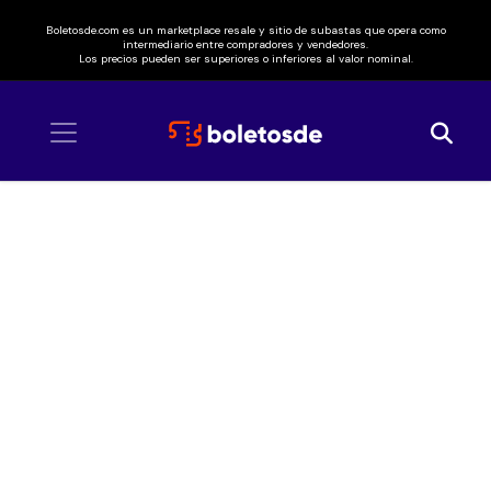
Boletosde.com es un marketplace resale y sitio de subastas que opera como
intermediario entre compradores y vendedores.
Los precios pueden ser superiores o inferiores al valor nominal.
Inicio
/ Alemán y Gera MX