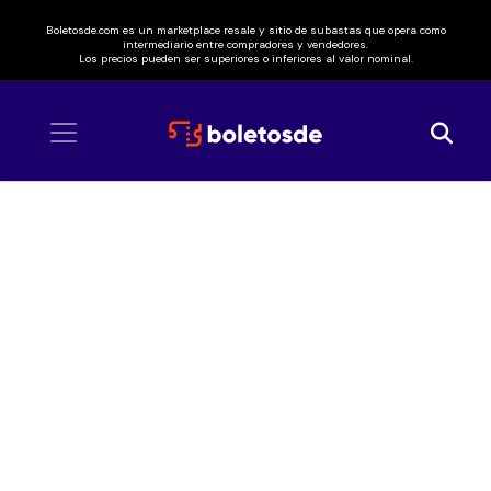
Boletosde.com es un marketplace resale y sitio de subastas que opera como
intermediario entre compradores y vendedores.
Los precios pueden ser superiores o inferiores al valor nominal.
Inicio
/ Alan Arrieta