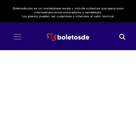
Boletosde.com es un marketplace resale y sitio de subastas que opera como
intermediario entre compradores y vendedores.
Los precios pueden ser superiores o inferiores al valor nominal.
Inicio
/ Airbag