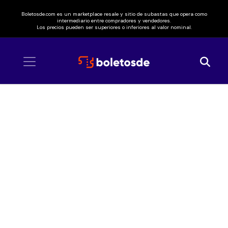
Boletosde.com es un marketplace resale y sitio de subastas que opera como
intermediario entre compradores y vendedores.
Los precios pueden ser superiores o inferiores al valor nominal.
Inicio
/ Air Supply