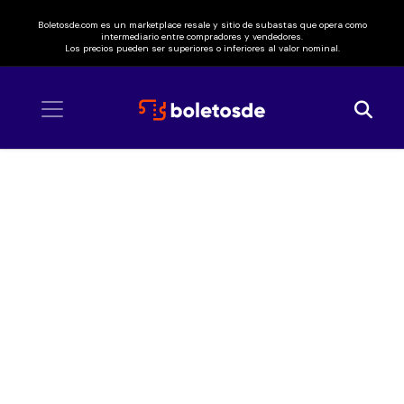
Boletosde.com es un marketplace resale y sitio de subastas que opera como
intermediario entre compradores y vendedores.
Los precios pueden ser superiores o inferiores al valor nominal.
Inicio
/ Accidents