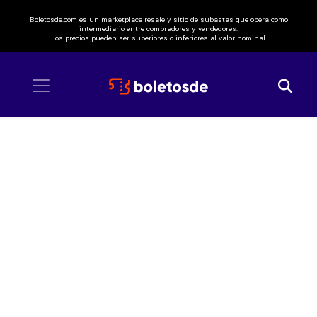
Boletosde.com es un marketplace resale y sitio de subastas que opera como
intermediario entre compradores y vendedores.
Los precios pueden ser superiores o inferiores al valor nominal.
Inicio
/ AC DC