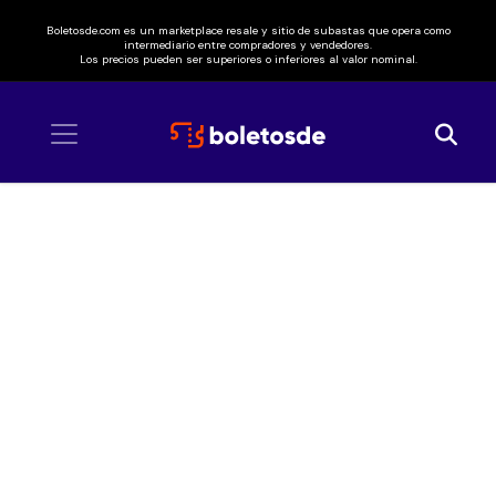
Boletosde.com es un marketplace resale y sitio de subastas que opera como
intermediario entre compradores y vendedores.
Los precios pueden ser superiores o inferiores al valor nominal.
Inicio
/ A Christmas Date with Elvis