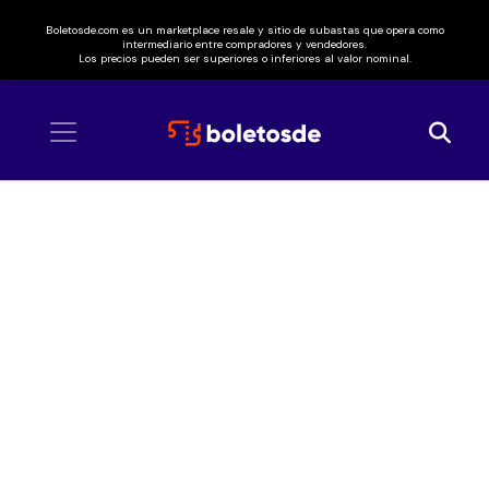
Boletosde.com es un marketplace resale y sitio de subastas que opera como
intermediario entre compradores y vendedores.
Los precios pueden ser superiores o inferiores al valor nominal.
Inicio
/ 90s Pop Tour